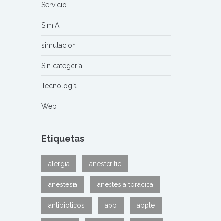
Servicio
SimIA
simulacion
Sin categoría
Tecnología
Web
Etiquetas
alergia
anestcritic
anestesia
anestesia torácica
antibioticos
app
apple