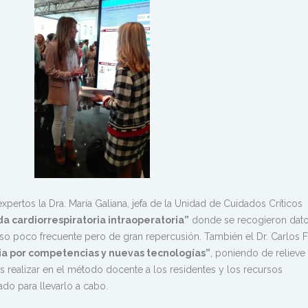
pertos la Dra. María Galiana, jefa de la Unidad de Cuidados Críticos
a cardiorrespiratoria intraoperatoria”
donde se recogieron dato
rso poco frecuente pero de gran repercusión. También el Dr. Carlos 
a por competencias y nuevas tecnologías”
, poniendo de relieve 
ealizar en el método docente a los residentes y los recursos
ado para llevarlo a cabo.