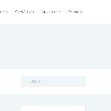
ncia
SimIA Lab
Anestcritic
Privado