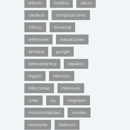
artículo
bioetica
calcio
cardiaca
complicaciones
críticos
docencia
enfermeria
evaluaciones
farmacia
google
hemodinámica
hepatico
higado
infeccion
infecciones
intensivos
iones
ios
magnesio
morbimortalidad
moviles
neumonia
Nutricion