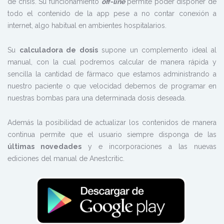
de crisis. Su funcionamiento
off-line
permite poder disponer de
todo el contenido de la app pese a no contar conexión a
internet, algo habitual en ambientes hospitalarios.
Su
calculadora de dosis
supone un complemento ideal al
manual, con la cual podremos calcular de manera rápida y
sencilla la cantidad de fármaco que estamos administrando a
nuestro paciente o que velocidad debemos de programar en
nuestras bombas para una determinada dosis deseada.
Además la posibilidad de actualizar los contenidos de manera
continua permite que el usuario siempre disponga de las
últimas novedades
y e incorporaciones a las nuevas
ediciones del manual de Anestcritic.