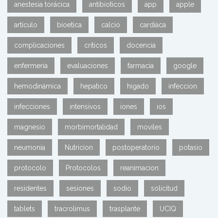
anestesia torácica
antibioticos
app
apple
artículo
bioetica
calcio
cardiaca
complicaciones
críticos
docencia
enfermeria
evaluaciones
farmacia
google
hemodinámica
hepatico
higado
infeccion
infecciones
intensivos
iones
ios
magnesio
morbimortalidad
moviles
neumonia
Nutricion
postoperatorio
potasio
protocolo
Protocolos
reanimacion
residentes
sesiones
sodio
solicitud
tablets
tracrolimus
trasplante
UCIQ