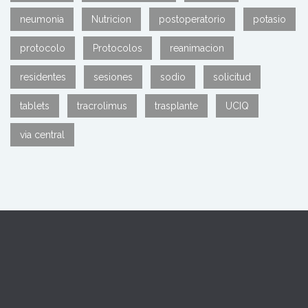
neumonia
Nutricion
postoperatorio
potasio
protocolo
Protocolos
reanimacion
residentes
sesiones
sodio
solicitud
tablets
tracrolimus
trasplante
UCIQ
via central