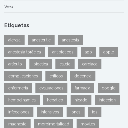
Web
Etiquetas
alergia
anestcritic
anestesia
anestesia torácica
antibioticos
app
apple
artículo
bioetica
calcio
cardiaca
complicaciones
críticos
docencia
enfermeria
evaluaciones
farmacia
google
hemodinámica
hepatico
higado
infeccion
infecciones
intensivos
iones
ios
magnesio
morbimortalidad
moviles