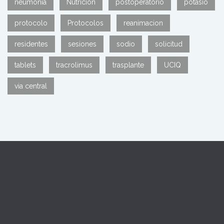
neumonia
Nutricion
postoperatorio
potasio
protocolo
Protocolos
reanimacion
residentes
sesiones
sodio
solicitud
tablets
tracrolimus
trasplante
UCIQ
via central