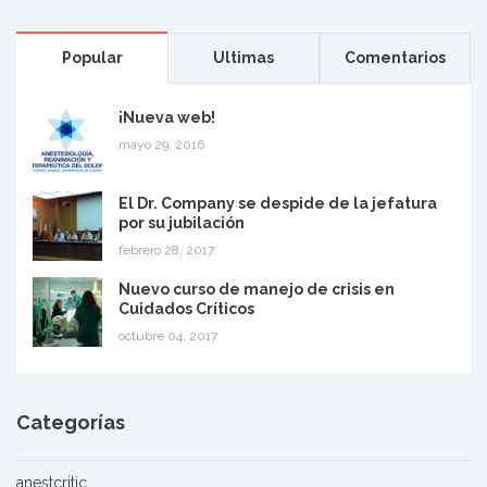
Popular
Ultimas
Comentarios
¡Nueva web!
mayo 29, 2016
El Dr. Company se despide de la jefatura
por su jubilación
febrero 28, 2017
Nuevo curso de manejo de crisis en
Cuidados Críticos
octubre 04, 2017
Categorías
anestcritic