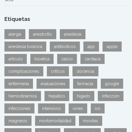
Etiquetas
alergia
anestcritic
anestesia
anestesia torácica
antibioticos
app
apple
artículo
bioetica
calcio
cardiaca
complicaciones
críticos
docencia
enfermeria
evaluaciones
farmacia
google
hemodinámica
hepatico
higado
infeccion
infecciones
intensivos
iones
ios
magnesio
morbimortalidad
moviles