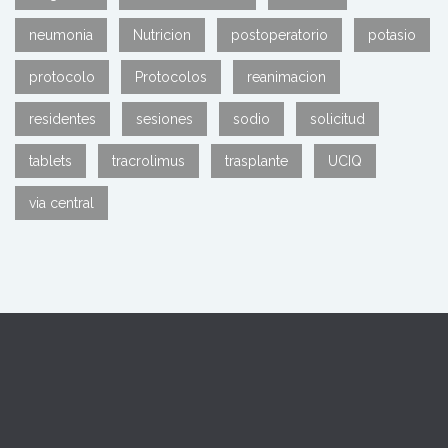
neumonia
Nutricion
postoperatorio
potasio
protocolo
Protocolos
reanimacion
residentes
sesiones
sodio
solicitud
tablets
tracrolimus
trasplante
UCIQ
via central