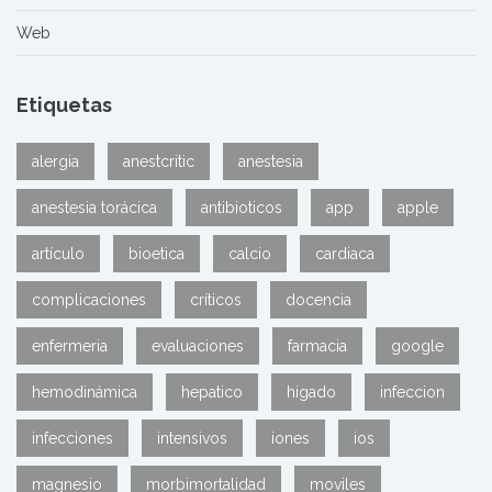
Web
Etiquetas
alergia
anestcritic
anestesia
anestesia torácica
antibioticos
app
apple
artículo
bioetica
calcio
cardiaca
complicaciones
críticos
docencia
enfermeria
evaluaciones
farmacia
google
hemodinámica
hepatico
higado
infeccion
infecciones
intensivos
iones
ios
magnesio
morbimortalidad
moviles